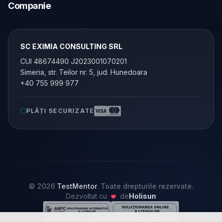
Companie
SC EXIMIA CONSULTING SRL
CUI 48674490 J2023001070201
Simeria, str. Teilor nr. 5, jud. Hunedoara
+40 755 999 977
PLĂȚI SECURIZATE
© 2026
TestMentor
. Toate drepturile rezervate.
Dezvoltat cu
de
Holisun