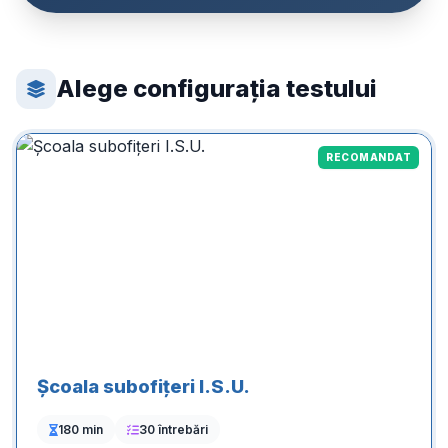
Alege configurația testului
RECOMANDAT
Școala subofițeri I.S.U.
180 min
30 întrebări