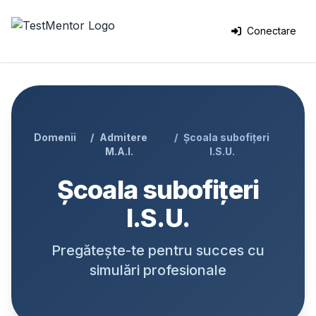
Conectare
Domenii
Admitere
Școala subofițeri
M.A.I.
I.S.U.
Școala subofițeri
I.S.U.
Pregătește-te pentru succes cu
simulări profesionale