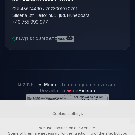
CUI 48674490 J2023001070201
Simeria, str. Teilor nr. 5, jud. Hunedoara
+40 755 999 977
PLĂȚI SECURIZATE
© 2026
TestMentor
. Toate drepturile rezervate.
Dezvoltat cu
de
Holisun
Cookies settings
Blog
We use cookies on our website.
Some of them are necessary for the functioning of the site, but you