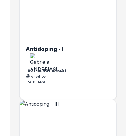
Antidoping - I
90 min/40 întrebări
credite
506 itemi