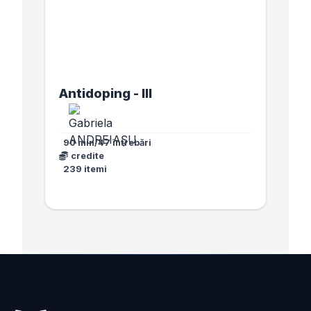
Antidoping - III
90 min/47 întrebări
credite
239 itemi