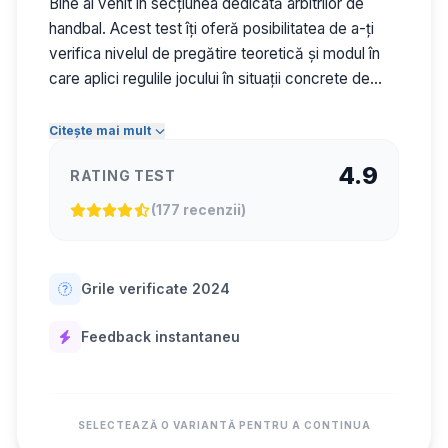
Bine ai venit în secțiunea dedicată arbitrilor de
handbal. Acest test îți oferă posibilitatea de a-ți
verifica nivelul de pregătire teoretică și modul în
care aplici regulile jocului în situații concrete de
meci. Evaluarea este concepută pentru a
consolida cunoașterea regulamentului, pentru a
Citește mai mult
exersa luarea deciziilor corecte și pentru a susține
4.9
RATING TEST
dezvoltarea continuă a activității de arbitraj în
competițiile oficiale.
(177 recenzii)
Grile verificate 2024
Feedback instantaneu
SELECTEAZĂ O VARIANTĂ PENTRU A CONTINUA